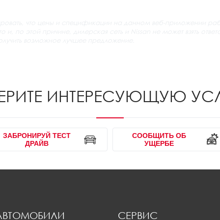
нтировать, что цены и спецификации на данном веб-приложении ра
 и, по этой причине, дилерская сеть и Nissan не может взять отв
получить возможное лучшее предложение.
ЕРИТЕ ИНТЕРЕСУЮЩУЮ УС
ЗАБРОНИРУЙ ТЕСТ
СООБЩИТЬ ОБ
ДРАЙВ
УЩЕРБЕ
 АВТОМОБИЛИ
СЕРВИС