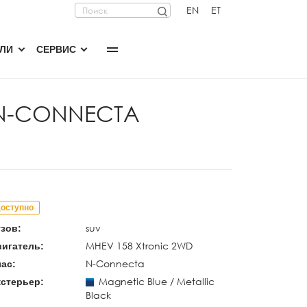
EN
ET
ИЛИ
СЕРВИС
 N-CONNECTA
оступно
suv
зов:
MHEV 158 Xtronic 2WD
игатель:
N-Connecta
ас:
Magnetic Blue / Metallic
стерьер:
Black