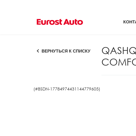
КОНТ
QASHQ
ВЕРНУТЬСЯ К СПИСКУ
COMFO
(#BSDN-17784974431144779605)