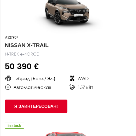
#527907
NISSAN X-TRAIL
N-TREK e-4ORCE
50 390 €
Гибрид (Бенз./Эл.)
AWD
Автоматическая
157 кВт
Я ЗАИНТЕРЕСОВАН!
in stock