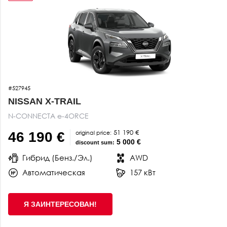
#527945
NISSAN X-TRAIL
N-CONNECTA e-4ORCE
51 190 €
original price:
46 190 €
5 000 €
discount sum:
Гибрид (Бенз./Эл.)
AWD
Автоматическая
157 кВт
Я ЗАИНТЕРЕСОВАН!