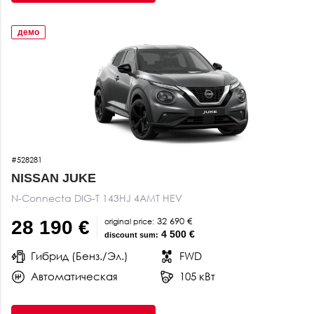
демо
#528281
NISSAN JUKE
N-Connecta DIG-T 143HJ 4AMT HEV
32 690 €
original price:
28 190 €
4 500 €
discount sum:
Гибрид (Бенз./Эл.)
FWD
Автоматическая
105 кВт