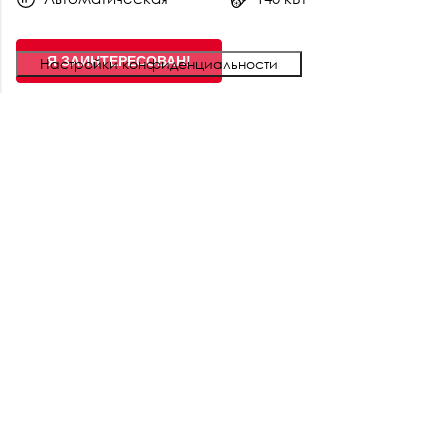
Я ЗАИНТЕРЕСОВАН!
in stock
#NNE0673690
NISSAN X-TRAIL MY23
N-Connecta e-4ORCE
45 820 €
original price:
34 900 €
10 920 €
discount sum:
Бензин
AWD