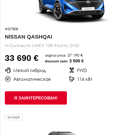
#527808
NISSAN QASHQAI
N-Connecta MHEV 158 Xtronic 2WD
37 190 €
original price:
33 690 €
3 500 €
discount sum:
Мягкий гибрид
FWD
Автоматическая
116 кВт
Я ЗАИНТЕРЕСОВАН!
вскоре