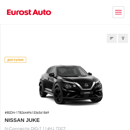
НОВЫЕ МОДЕЛИ
доступно
#BSDN-1782644961536561869
NISSAN JUKE
N-Connecta DIG-T 114HJ 7DCT