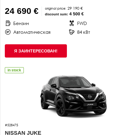
29 190 €
original price:
24 690 €
4 500 €
discount sum:
Бензин
FWD
Автоматическая
84 кВт
Я ЗАИНТЕРЕСОВАН!
in stock
#528475
NISSAN JUKE