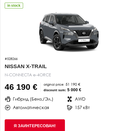
in stock
#528266
NISSAN X-TRAIL
N-CONNECTA e-4ORCE
51 190 €
original price:
46 190 €
5 000 €
discount sum:
Гибрид (Бенз./Эл.)
AWD
Автоматическая
157 кВт
Я ЗАИНТЕРЕСОВАН!