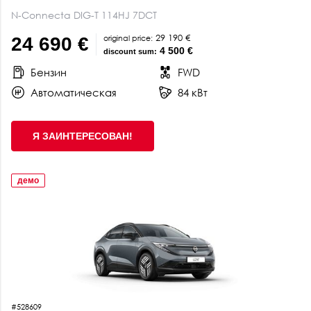
N-Connecta DIG-T 114HJ 7DCT
29 190 €
original price:
24 690 €
4 500 €
discount sum:
Бензин
FWD
Автоматическая
84 кВт
Я ЗАИНТЕРЕСОВАН!
демо
#528609