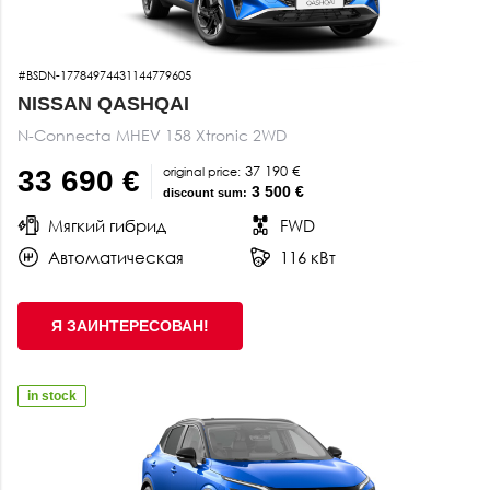
#BSDN-17784974431144779605
NISSAN QASHQAI
N-Connecta MHEV 158 Xtronic 2WD
37 190 €
original price:
33 690 €
3 500 €
discount sum:
Мягкий гибрид
FWD
Автоматическая
116 кВт
Я ЗАИНТЕРЕСОВАН!
in stock