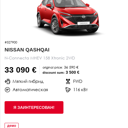
#527900
NISSAN QASHQAI
N-Connecta MHEV 158 Xtronic 2WD
36 590 €
original price:
33 090 €
3 500 €
discount sum:
Мягкий гибрид
FWD
Автоматическая
116 кВт
Я ЗАИНТЕРЕСОВАН!
демо