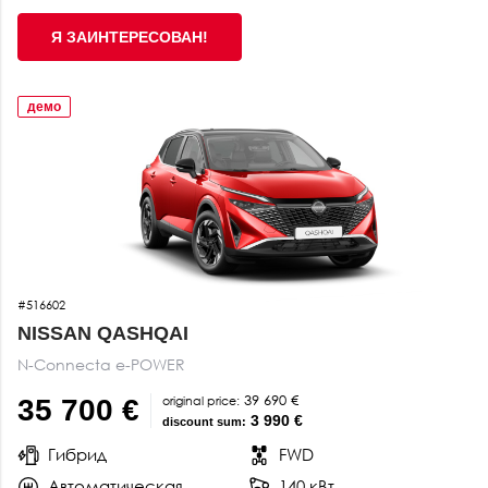
Я ЗАИНТЕРЕСОВАН!
демо
#516602
NISSAN QASHQAI
N-Connecta e-POWER
39 690 €
original price:
35 700 €
3 990 €
discount sum:
Гибрид
FWD
Автоматическая
140 кВт