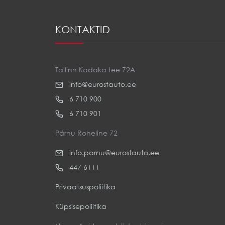
KONTAKTID
Tallinn Kadaka tee 72A
info@eurostauto.ee
6 710 900
6 710 901
Pärnu Roheline 72
info.parnu@eurostauto.ee
447 6111
Privaatsuspoliitika
Küpsisepoliitika