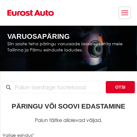
Re
VARUOSAPÄRING
Siin saate teha päringu varuosade laoseisu kohta meie
Tallinna ja Pärnu esinduste ladudes.
OTSI
PÄRINGU VÕI SOOVI EDASTAMINE
Palun täitke allolevad väljad.
Valige esindus