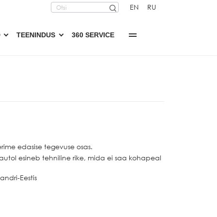
EN
RU
D
TEENINDUS
360 SERVICE
erime edasise tegevuse osas.
autol esineb tehniline rike, mida ei saa kohapeal
andri-Eestis