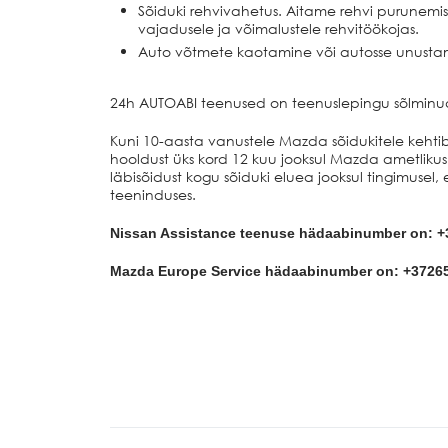
Sõiduki rehvivahetus. Aitame rehvi purunem
vajadusele ja võimalustele rehvitöökojas.
Auto võtmete kaotamine või autosse unustam
24h AUTOABI teenused on teenuslepingu sõlminud k
Kuni 10-aasta vanustele Mazda sõidukitele keht
hooldust üks kord 12 kuu jooksul Mazda ametliku
läbisõidust kogu sõiduki eluea jooksul tingimusel,
teeninduses.
Nissan Assistance teenuse hädaabinumber on: 
Mazda Europe Service hädaabinumber on: +3726