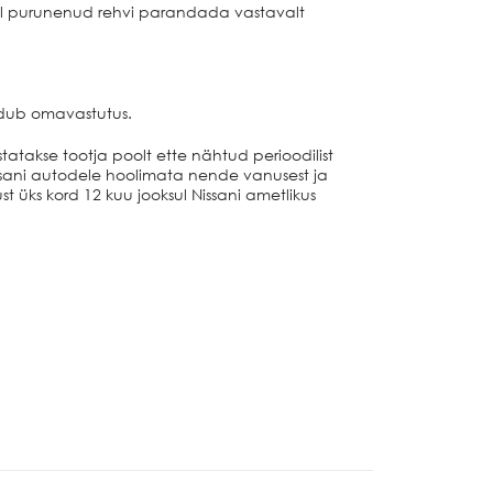
sel purunenud rehvi parandada vastavalt
uudub omavastutus.
tatakse tootja poolt ette nähtud perioodilist
ssani autodele hoolimata nende vanusest ja
t üks kord 12 kuu jooksul Nissani ametlikus