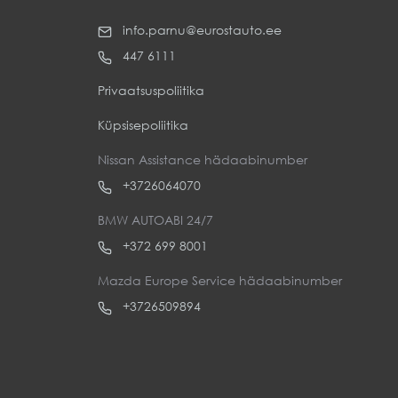
info.parnu@eurostauto.ee
447 6111
Privaatsuspoliitika
Küpsisepoliitika
Nissan Assistance hädaabinumber
+3726064070
BMW AUTOABI 24/7
+372 699 8001
Mazda Europe Service hädaabinumber
+3726509894