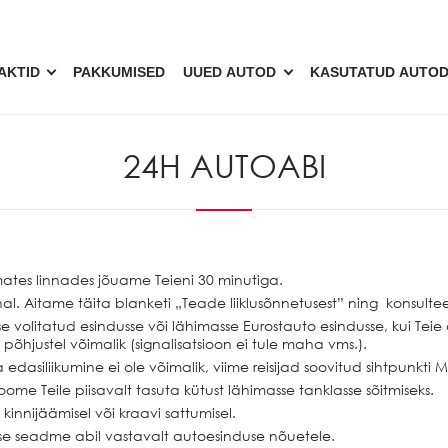
AKTID
PAKKUMISED
UUED AUTOD
KASUTATUD AUTO
24H AUTOABI
ates linnades jõuame Teieni 30 minutiga.
al. Aitame täita blanketi „Teade liiklusõnnetusest” ning konsulte
volitatud esindusse või lähimasse Eurostauto esindusse, kui Teie 
õhjustel võimalik (signalisatsioon ei tule maha vms.).
 edasiliikumine ei ole võimalik, viime reisijad soovitud sihtpunkti M
ome Teile piisavalt tasuta kütust lähimasse tanklasse sõitmiseks.
innijäämisel või kraavi sattumisel.
alse seadme abil vastavalt autoesinduse nõuetele.