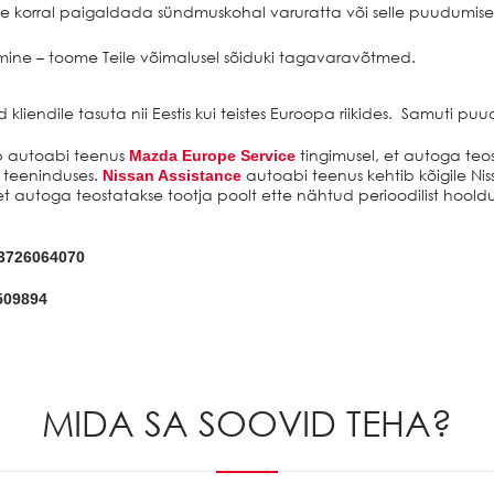
ise korral paigaldada sündmuskohal varuratta või selle puudumi
ine – toome Teile võimalusel sõiduki tagavaravõtmed.
liendile tasuta nii Eestis kui teistes Euroopa riikides. Samuti p
ib autoabi teenus
tingimusel, et autoga teos
Mazda Europe Service
s teeninduses.
autoabi teenus kehtib kõigile Ni
Nissan Assistance
 et autoga teostatakse tootja poolt ette nähtud perioodilist hooldus
+3726064070
509894
MIDA SA SOOVID TEHA?