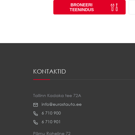
BRONEERI
TEENINDUS
KONTAKTID
Tallinn Kadaka tee 72A
info@eurostauto.ee
6 710 900
6 710 901
Pärnu Roheline 72