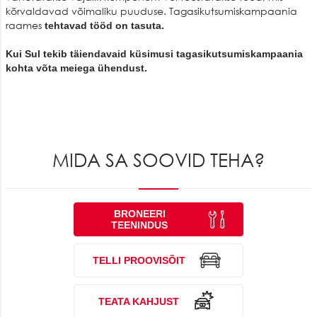
kõrvaldavad võimaliku puuduse. Tagasikutsumiskampaania
raames
tehtavad tööd on tasuta.
Kui Sul tekib täiendavaid küsimusi tagasikutsumiskampaania
kohta võta meiega ühendust.
MIDA SA SOOVID TEHA?
BRONEERI
TEENINDUS
TELLI PROOVISÕIT
TEATA KAHJUST