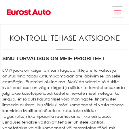
KONTROLLI TEHASE AKTSIOONE
SINU TURVALISUS ON MEIE PRIORITEET
BMW jaoks on kõige tähtsam tagada liiklejate turvalisus ja
ohutus ning tagasikutsumiskampaaniate läbiviimisel on selle
eesmärgini jõudmisel oluline osa. BMW standardid sõidukite
kvaliteedi osas on väga kõrged ja sõidukite tehnilist seisukorda
jälgitakse kasutusperioodi kestel erinevate meetmetega. Kui
selgub, et sõiduki kasutamisel võib mõningatel tingimustel
ilmneda olukord, kus sõiduki mõni komponent ei vasta tehase
karmidele kvaliteedinõuetele, kutsutakse sõiduk
tagasikutsumiskampaania raames ametlikku esindusse.
Esinduses tehakse vastavalt tehase juhistele kontroll,
vahetatakse vajalik komponent või teostatakse tööd, mis