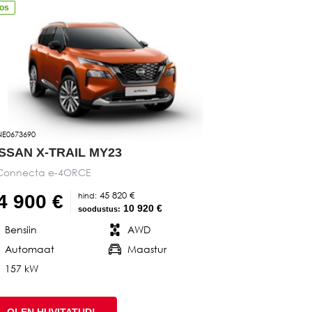
aos
E0673690
ISSAN X-TRAIL MY23
Connecta e-4ORCE
45 820 €
hind:
4 900 €
10 920 €
soodustus:
Bensiin
AWD
Automaat
Maastur
157 kW
OLEN HUVITATUD!