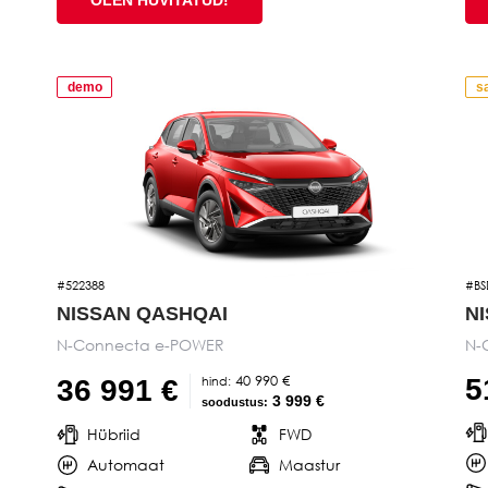
demo
s
#522388
#BS
NISSAN QASHQAI
N
N-Connecta e-POWER
N-
40 990 €
hind:
5
36 991 €
3 999 €
soodustus:
Hübriid
FWD
Automaat
Maastur