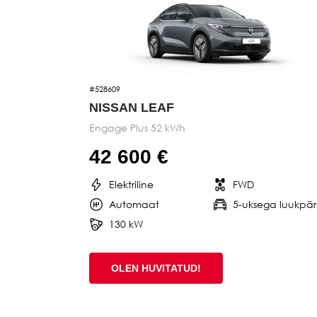
#528609
NISSAN LEAF
Engage Plus 52 kWh
42 600 €
Elektriline
FWD
Automaat
5-uksega luukpä
130 kW
OLEN HUVITATUD!