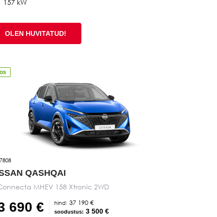
157 kW
OLEN HUVITATUD!
aos
7808
ISSAN QASHQAI
Connecta MHEV 158 Xtronic 2WD
37 190 €
hind:
3 690 €
3 500 €
soodustus: