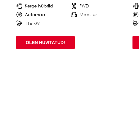
Kerge hübriid
FWD
Automaat
Maastur
116 kW
OLEN HUVITATUD!