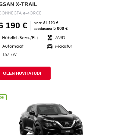
ISSAN X-TRAIL
CONNECTA e-4ORCE
51 190 €
hind:
6 190 €
5 000 €
soodustus:
Hübriid (Bens./El.)
AWD
Automaat
Maastur
157 kW
OLEN HUVITATUD!
aos