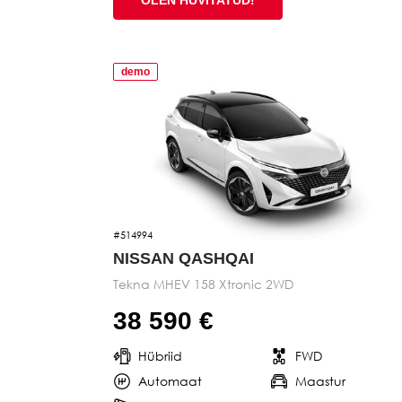
demo
#514994
NISSAN QASHQAI
Tekna MHEV 158 Xtronic 2WD
38 590 €
Hübriid
FWD
Automaat
Maastur