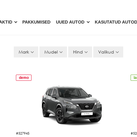
AKTID
PAKKUMISED
UUED AUTOD
KASUTATUD AUTO
SED
Mark
Mudel
Hind
Valikud
demo
l
#527945
#52