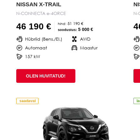
NISSAN X-TRAIL
N
N-CONNECTA e-4ORCE
N-
51 190 €
hind:
46 190 €
4
5 000 €
soodustus:
Hübriid (Bens./El.)
AWD
Automaat
Maastur
157 kW
OLEN HUVITATUD!
saadaval
l