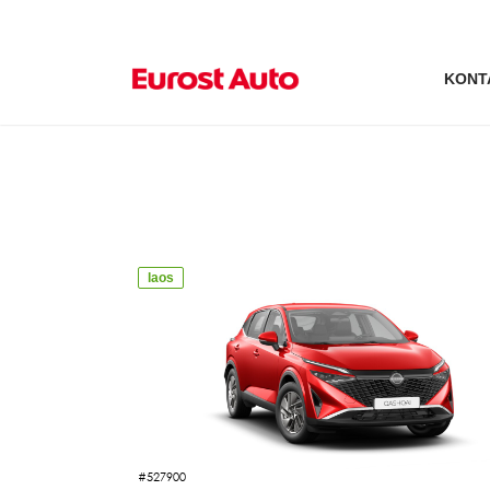
KONT
LAOAUTODE PAKKUMI
laos
#527900