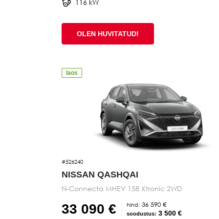
116 kW
OLEN HUVITATUD!
laos
#526240
NISSAN QASHQAI
N-Connecta MHEV 158 Xtronic 2WD
36 590 €
hind:
33 090 €
3 500 €
soodustus: