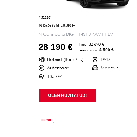
#528281
NISSAN JUKE
N-Connecta DIG-T 143HJ 4AMT HEV
32 690 €
hind:
28 190 €
4 500 €
soodustus:
Hübriid (Bens./El.)
FWD
Automaat
Maastur
105 kW
OLEN HUVITATUD!
demo