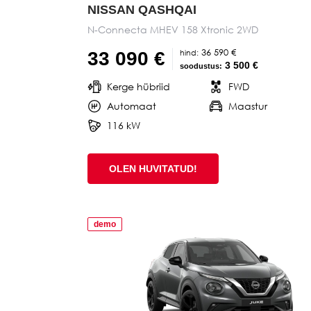
NISSAN QASHQAI
N-Connecta MHEV 158 Xtronic 2WD
36 590 €
hind:
33 090 €
3 500 €
soodustus:
Kerge hübriid
FWD
Automaat
Maastur
116 kW
OLEN HUVITATUD!
demo