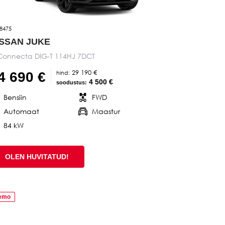
8475
ISSAN JUKE
Connecta DIG-T 114HJ 7DCT
29 190 €
hind:
4 690 €
4 500 €
soodustus:
Bensiin
FWD
Automaat
Maastur
84 kW
OLEN HUVITATUD!
emo