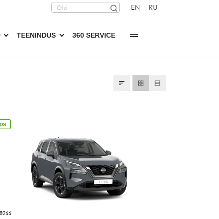
EN
RU
D
TEENINDUS
360 SERVICE
aos
8266