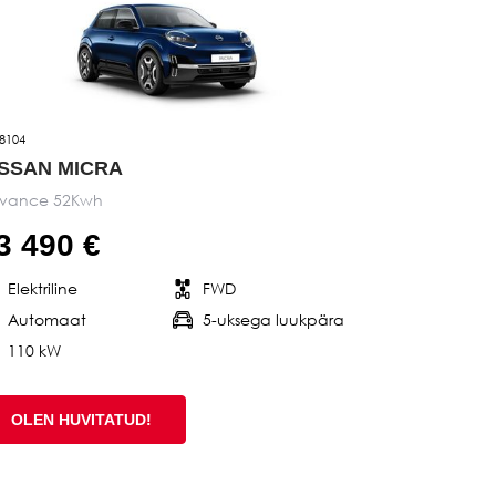
8104
ISSAN MICRA
vance 52Kwh
3 490 €
Elektriline
FWD
Automaat
5-uksega luukpära
110 kW
OLEN HUVITATUD!