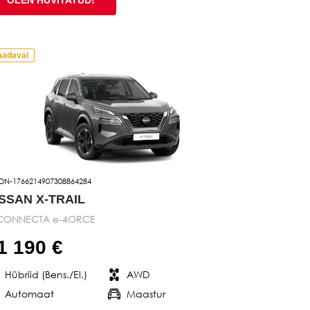
aadaval
DN-1766214907308864284
ISSAN X-TRAIL
CONNECTA e-4ORCE
1 190 €
Hübriid (Bens./El.)
AWD
Automaat
Maastur