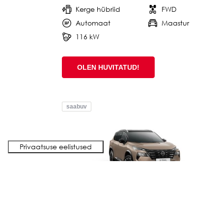
Kerge hübriid
FWD
Automaat
Maastur
116 kW
OLEN HUVITATUD!
saabuv
#527907
NISSAN X-TRAIL