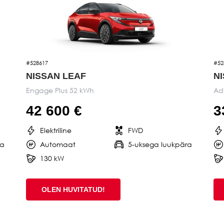
#528617
#52
NISSAN LEAF
N
Engage Plus 52 kWh
Ad
42 600 €
3
Elektriline
FWD
ra
Automaat
5-uksega luukpära
130 kW
OLEN HUVITATUD!