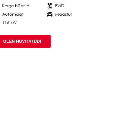
Kerge hübriid
FWD
Automaat
Maastur
116 kW
OLEN HUVITATUD!