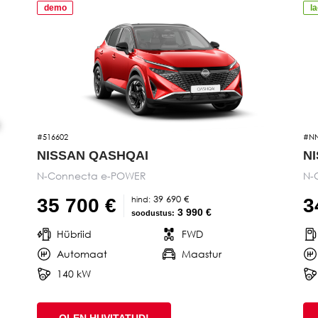
demo
l
#516602
#NN
NISSAN QASHQAI
N
N-Connecta e-POWER
N-
39 690 €
hind:
35 700 €
3
3 990 €
soodustus:
Hübriid
FWD
Automaat
Maastur
140 kW
OLEN HUVITATUD!