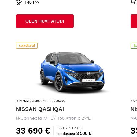
140 kW
OLEN HUVITATUD!
saadaval
l
#BSDN-17784974431144779605
#52
NISSAN QASHQAI
N
N-Connecta MHEV 158 Xtronic 2WD
N-
37 190 €
hind:
33 690 €
3
3 500 €
soodustus: