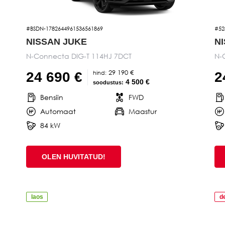
#BSDN-1782644961536561869
#52
NISSAN JUKE
N
N-Connecta DIG-T 114HJ 7DCT
N-
29 190 €
hind:
24 690 €
2
4 500 €
soodustus:
Bensiin
FWD
Automaat
Maastur
84 kW
OLEN HUVITATUD!
laos
d