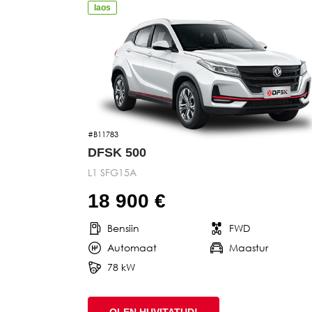
laos
#B11783
DFSK 500
L1 SFG15A
18 900 €
Bensiin
FWD
Automaat
Maastur
78 kW
OLEN HUVITATUD!